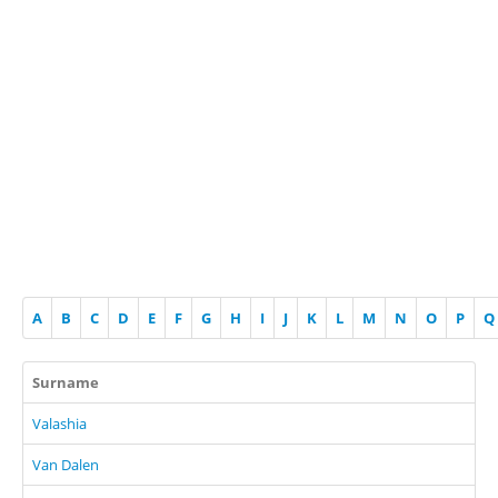
A
B
C
D
E
F
G
H
I
J
K
L
M
N
O
P
Q
Surname
Valashia
Van Dalen