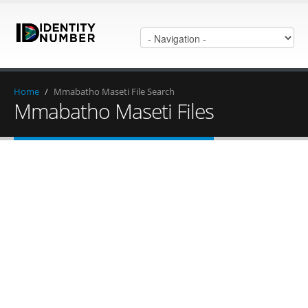
Home
/
Mmabatho Maseti File Search
Mmabatho Maseti Files