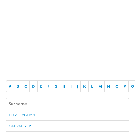
A
B
C
D
E
F
G
H
I
J
K
L
M
N
O
P
Q
Surname
O'CALLAGHAN
OBERMEYER